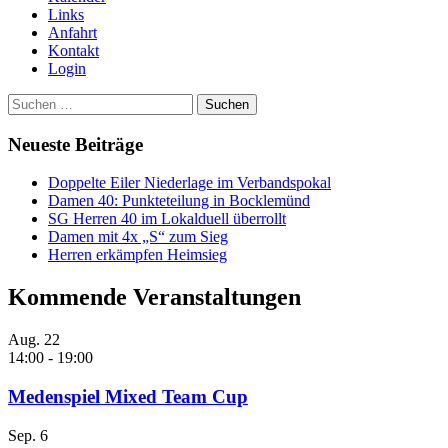
Links
Anfahrt
Kontakt
Login
Suchen
nach:
Neueste Beiträge
Doppelte Eiler Niederlage im Verbandspokal
Damen 40: Punkteteilung in Bocklemünd
SG Herren 40 im Lokalduell überrollt
Damen mit 4x „S“ zum Sieg
Herren erkämpfen Heimsieg
Kommende Veranstaltungen
Aug.
22
14:00
-
19:00
Medenspiel Mixed Team Cup
Sep.
6