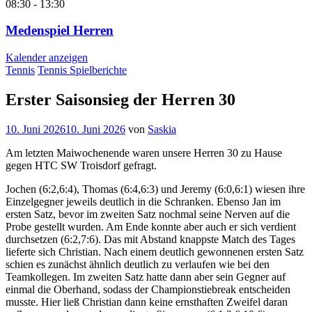
08:30
-
13:30
Medenspiel Herren
Kalender anzeigen
Tennis
Tennis Spielberichte
Erster Saisonsieg der Herren 30
10. Juni 2026
10. Juni 2026
von
Saskia
Am letzten Maiwochenende waren unsere Herren 30 zu Hause
gegen HTC SW Troisdorf gefragt.
Jochen (6:2,6:4), Thomas (6:4,6:3) und Jeremy (6:0,6:1) wiesen ihre
Einzelgegner jeweils deutlich in die Schranken. Ebenso Jan im
ersten Satz, bevor im zweiten Satz nochmal seine Nerven auf die
Probe gestellt wurden. Am Ende konnte aber auch er sich verdient
durchsetzen (6:2,7:6). Das mit Abstand knappste Match des Tages
lieferte sich Christian. Nach einem deutlich gewonnenen ersten Satz
schien es zunächst ähnlich deutlich zu verlaufen wie bei den
Teamkollegen. Im zweiten Satz hatte dann aber sein Gegner auf
einmal die Oberhand, sodass der Championstiebreak entscheiden
musste. Hier ließ Christian dann keine ernsthaften Zweifel daran