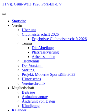
Zum
TTVg. Grün-Weiß 1928 Porz-Eil e. V.
Inhalt
springen
Startseite
Verein
Über uns
Clubmeisterschaft 2026
Ergebnisse Clubmeisterschaft 2026
Tennis
Die Abteilung
Platzreservierung
Arbeitsstunden
Tischtennis
Der Vorstand
Satzung
Projekt: Moderne Sportstätte 2022
Historisches
Vereinschronik
Mitgliedschaft
Beiträge
Aufnahmeantrag
Änderung von Daten
Kündigung
Kalender