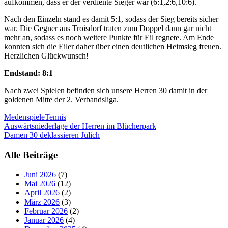
aufkommen, dass er der verdiente Sieger war (6:1,2:6,10:6).
Nach den Einzeln stand es damit 5:1, sodass der Sieg bereits sicher
war. Die Gegner aus Troisdorf traten zum Doppel dann gar nicht
mehr an, sodass es noch weitere Punkte für Eil regnete. Am Ende
konnten sich die Eiler daher über einen deutlichen Heimsieg freuen.
Herzlichen Glückwunsch!
Endstand: 8:1
Nach zwei Spielen befinden sich unsere Herren 30 damit in der
goldenen Mitte der 2. Verbandsliga.
Medenspiele
Tennis
Beitragsnavigation
Auswärtsniederlage der Herren im Blücherpark
Damen 30 deklassieren Jülich
Alle Beiträge
Juni 2026
(7)
Mai 2026
(12)
April 2026
(2)
März 2026
(3)
Februar 2026
(2)
Januar 2026
(4)