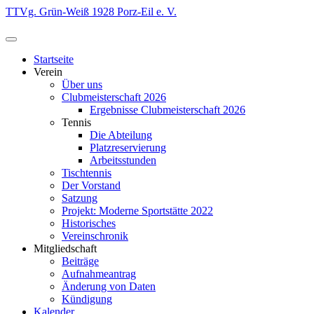
Zum
TTVg. Grün-Weiß 1928 Porz-Eil e. V.
Inhalt
springen
Startseite
Verein
Über uns
Clubmeisterschaft 2026
Ergebnisse Clubmeisterschaft 2026
Tennis
Die Abteilung
Platzreservierung
Arbeitsstunden
Tischtennis
Der Vorstand
Satzung
Projekt: Moderne Sportstätte 2022
Historisches
Vereinschronik
Mitgliedschaft
Beiträge
Aufnahmeantrag
Änderung von Daten
Kündigung
Kalender