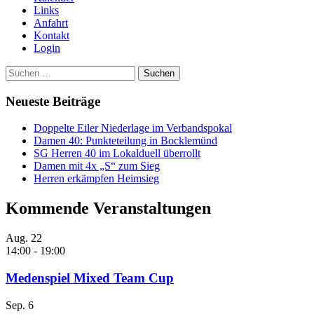
Links
Anfahrt
Kontakt
Login
Suchen
nach:
Neueste Beiträge
Doppelte Eiler Niederlage im Verbandspokal
Damen 40: Punkteteilung in Bocklemünd
SG Herren 40 im Lokalduell überrollt
Damen mit 4x „S“ zum Sieg
Herren erkämpfen Heimsieg
Kommende Veranstaltungen
Aug.
22
14:00
-
19:00
Medenspiel Mixed Team Cup
Sep.
6