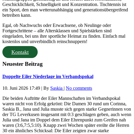
Geschicklichkeit, Schnelligkeit und Konzentration. Tischtennis ist
ein Sport, den man wetterunabhängig und generationsübergreifend
betreiben kann.
Egal, ob Nachwuchs oder Erwachsene, ob Neulinge oder
Fortgeschrittene – alle Altersklassen und Spielstärken sind
eingeladen, bei uns ihre sportliche Heimat zu finden. Einfach mal
kostenlos und unverbindlich reinschnuppern!
Kontakt
Neuester Beitrag
Doppelte Eiler Niederlage im Verbandspokal
10. Juni 2026 17:49
|
By
Saskia
|
No comments
Die beiden Auftritte der Eiler Mannschaften im Verbandspokal
waren nicht von Erfolg gekrönt: Die Damen 30 rund um Corinna,
Saskia B., Jana und Julia musste sich gegen starke Gegnerinnen von
der TG Leverkusen insgesamt mit 0:3 geschlagen geben, auch wenn
Julia und Jana im Doppel dem Eiler Ehrenpunkt zum Greifen nah
waren (3:6,7:5,5:10). Knapp zwei Wochen später ereilte die Herren
30 ein ähnliches Schicksal: Die Eiler zeigten zwar starke