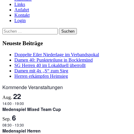
Links
Anfahrt
Kontakt
Login
Suchen
nach:
Neueste Beiträge
Doppelte Eiler Niederlage im Verbandspokal
Damen 40: Punkteteilung in Bocklemünd
SG Herren 40 im Lokalduell überrollt
Damen mit 4x „S“ zum Sieg
Herren erkämpfen Heimsieg
Kommende Veranstaltungen
22
Aug.
14:00
-
19:00
Medenspiel Mixed Team Cup
6
Sep.
08:30
-
13:30
Medenspiel Herren