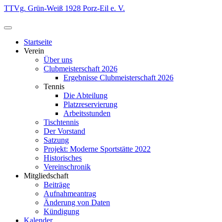
Zum
TTVg. Grün-Weiß 1928 Porz-Eil e. V.
Inhalt
springen
Startseite
Verein
Über uns
Clubmeisterschaft 2026
Ergebnisse Clubmeisterschaft 2026
Tennis
Die Abteilung
Platzreservierung
Arbeitsstunden
Tischtennis
Der Vorstand
Satzung
Projekt: Moderne Sportstätte 2022
Historisches
Vereinschronik
Mitgliedschaft
Beiträge
Aufnahmeantrag
Änderung von Daten
Kündigung
Kalender