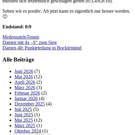
mussten sich letztendlich geschlagen geben (6:3,4:6,8:10).
Sehen wir es positiv: Ab jetzt kann es eigentlich nur besser werden.
🙂
Endstand: 0:9
Medenspiele
Tennis
Beitragsnavigation
Damen mit 4x „S“ zum Sieg
Damen 40: Punkteteilung in Bocklemünd
Alle Beiträge
Juni 2026
(7)
Mai 2026
(12)
April 2026
(2)
März 2026
(3)
Februar 2026
(2)
Januar 2026
(4)
Dezember 2025
(4)
Juli 2025
(5)
Juni 2025
(1)
Mai 2025
(12)
März 2025
(1)
Oktober 2024
(1)