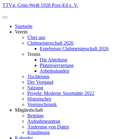
Zum
TTVg. Grün-Weiß 1928 Porz-Eil e. V.
Inhalt
springen
Startseite
Verein
Über uns
Clubmeisterschaft 2026
Ergebnisse Clubmeisterschaft 2026
Tennis
Die Abteilung
Platzreservierung
Arbeitsstunden
Tischtennis
Der Vorstand
Satzung
Projekt: Moderne Sportstätte 2022
Historisches
Vereinschronik
Mitgliedschaft
Beiträge
Aufnahmeantrag
Änderung von Daten
Kündigung
Kalender