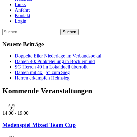
Links
Anfahrt
Kontakt
Login
Suchen
nach:
Neueste Beiträge
Doppelte Eiler Niederlage im Verbandspokal
Damen 40: Punkteteilung in Bocklemünd
SG Herren 40 im Lokalduell überrollt
Damen mit 4x „S“ zum Sieg
Herren erkämpfen Heimsieg
Kommende Veranstaltungen
AUG.
22
14:00
-
19:00
Medenspiel Mixed Team Cup
SEP.