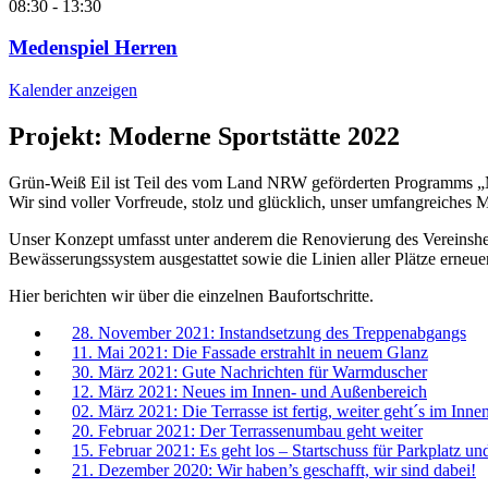
08:30
-
13:30
Medenspiel Herren
Kalender anzeigen
Projekt: Moderne Sportstätte 2022
Grün-Weiß Eil ist Teil des vom Land NRW geförderten Programms „M
Wir sind voller Vorfreude, stolz und glücklich, unser umfangreiches
Unser Konzept umfasst unter anderem die Renovierung des Vereinsheim
Bewässerungssystem ausgestattet sowie die Linien aller Plätze erneuer
Hier berichten wir über die einzelnen Baufortschritte.
28. November 2021: Instandsetzung des Treppenabgangs
11. Mai 2021: Die Fassade erstrahlt in neuem Glanz
30. März 2021: Gute Nachrichten für Warmduscher
12. März 2021: Neues im Innen- und Außenbereich
02. März 2021: Die Terrasse ist fertig, weiter geht´s im Inne
20. Februar 2021: Der Terrassenumbau geht weiter
15. Februar 2021: Es geht los – Startschuss für Parkplatz un
21. Dezember 2020: Wir haben’s geschafft, wir sind dabei!