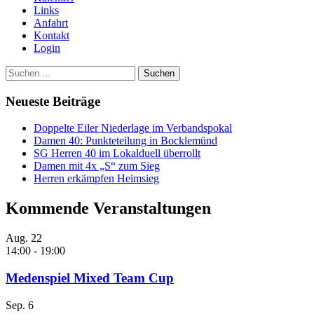
Links
Anfahrt
Kontakt
Login
Suchen
nach:
Neueste Beiträge
Doppelte Eiler Niederlage im Verbandspokal
Damen 40: Punkteteilung in Bocklemünd
SG Herren 40 im Lokalduell überrollt
Damen mit 4x „S“ zum Sieg
Herren erkämpfen Heimsieg
Kommende Veranstaltungen
Aug.
22
14:00
-
19:00
Medenspiel Mixed Team Cup
Sep.
6