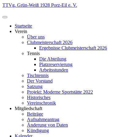
Zum
TTVg. Grün-Weiß 1928 Porz-Eil e. V.
Inhalt
springen
Startseite
Verein
Über uns
Clubmeisterschaft 2026
Ergebnisse Clubmeisterschaft 2026
Tennis
Die Abteilung
Platzreservierung
Arbeitsstunden
Tischtennis
Der Vorstand
Satzung
Projekt: Moderne Sportstätte 2022
Historisches
Vereinschronik
Mitgliedschaft
Beiträge
Aufnahmeantrag
Änderung von Daten
Kündigung
Kalender