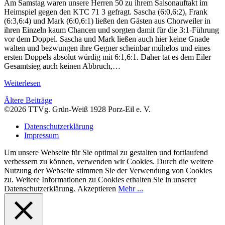
Am Samstag waren unsere Herren 50 zu ihrem Saisonauftakt im
Heimspiel gegen den KTC 71 3 gefragt. Sascha (6:0,6:2), Frank
(6:3,6:4) und Mark (6:0,6:1) ließen den Gästen aus Chorweiler in
ihren Einzeln kaum Chancen und sorgten damit für die 3:1-Führung
vor dem Doppel. Sascha und Mark ließen auch hier keine Gnade
walten und bezwungen ihre Gegner scheinbar mühelos und eines
ersten Doppels absolut würdig mit 6:1,6:1. Daher tat es dem Eiler
Gesamtsieg auch keinen Abbruch,…
Weiterlesen
Beitragsnavigation
Ältere Beiträge
©2026 TTVg. Grün-Weiß 1928 Porz-Eil e. V.
Datenschutzerklärung
Impressum
Um unsere Webseite für Sie optimal zu gestalten und fortlaufend
verbessern zu können, verwenden wir Cookies. Durch die weitere
Nutzung der Webseite stimmen Sie der Verwendung von Cookies
zu. Weitere Informationen zu Cookies erhalten Sie in unserer
Datenschutzerklärung.
Akzeptieren
Mehr ...