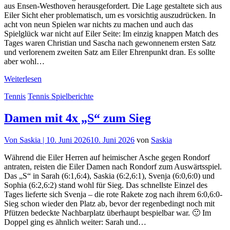
aus Ensen-Westhoven herausgefordert. Die Lage gestaltete sich aus
Eiler Sicht eher problematisch, um es vorsichtig auszudrücken. In
acht von neun Spielen war nichts zu machen und auch das
Spielglück war nicht auf Eiler Seite: Im einzig knappen Match des
Tages waren Christian und Sascha nach gewonnenem ersten Satz
und verlorenem zweiten Satz am Eiler Ehrenpunkt dran. Es sollte
aber wohl…
Weiterlesen
Tennis
Tennis Spielberichte
Damen mit 4x „S“ zum Sieg
Von
Saskia |
10. Juni 2026
10. Juni 2026
von
Saskia
Während die Eiler Herren auf heimischer Asche gegen Rondorf
antraten, reisten die Eiler Damen nach Rondorf zum Auswärtsspiel.
Das „S“ in Sarah (6:1,6:4), Saskia (6:2,6:1), Svenja (6:0,6:0) und
Sophia (6:2,6:2) stand wohl für Sieg. Das schnellste Einzel des
Tages lieferte sich Svenja – die rote Rakete zog nach ihrem 6:0,6:0-
Sieg schon wieder den Platz ab, bevor der regenbedingt noch mit
Pfützen bedeckte Nachbarplatz überhaupt bespielbar war. 🙂 Im
Doppel ging es ähnlich weiter: Sarah und…