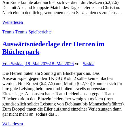
Am Ende konnte aber auch er sich verdient durchsetzen (6:2,7:6).
Das mit Abstand knappste Match des Tages lieferte sich Christian.
Nach einem deutlich gewonnenen ersten Satz schien es zunächst…
Weiterlesen
Tennis
Tennis Spielberichte
Auswärtsniederlage der Herren im
Blücherpark
Von
Saskia |
18. Mai 2026
18. Mai 2026
von
Saskia
Die Herren traten am Sonntag im Blücherpark an. Das
Auswärtsspiel gegen den TK GG Köln 2 sollte kein einfaches
werden. Nur Robert (6:4,7:5) und Martin (6:2,7:6) konnten sich für
ihre gute Leistung belohnen und holten jeweils nervenstark
Einzelsiege. Ansonsten hatte Team Leidenhausen gegen Team
Blücherpark in den Einzeln leider eher wenig zu melden (trotz
grundsätzlich solider Leistung von Debütant bis Mannschaftsführer).
Zum Doppel traten die Eiler aufgrund einzelner Verletzungen dann
gar nicht mehr an, sodass das…
Weiterlesen