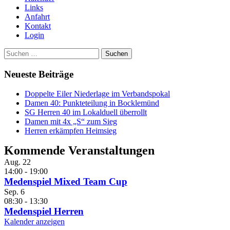
Links
Anfahrt
Kontakt
Login
Suchen
nach:
Neueste Beiträge
Doppelte Eiler Niederlage im Verbandspokal
Damen 40: Punkteteilung in Bocklemünd
SG Herren 40 im Lokalduell überrollt
Damen mit 4x „S“ zum Sieg
Herren erkämpfen Heimsieg
Kommende Veranstaltungen
Aug.
22
14:00
-
19:00
Medenspiel Mixed Team Cup
Sep.
6
08:30
-
13:30
Medenspiel Herren
Kalender anzeigen