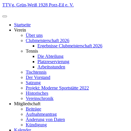
Zum
TTVg. Grün-Weiß 1928 Porz-Eil e. V.
Inhalt
springen
Startseite
Verein
Über uns
Clubmeisterschaft 2026
Ergebnisse Clubmeisterschaft 2026
Tennis
Die Abteilung
Platzreservierung
Arbeitsstunden
Tischtennis
Der Vorstand
Satzung
Projekt: Moderne Sportstätte 2022
Historisches
Vereinschronik
Mitgliedschaft
Beiträge
Aufnahmeantrag
Änderung von Daten
Kündigung
Kalender