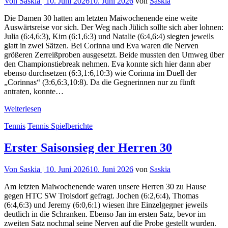
Von
Saskia |
10. Juni 2026
10. Juni 2026
von
Saskia
Die Damen 30 hatten am letzten Maiwochenende eine weite
Auswärtsreise vor sich. Der Weg nach Jülich sollte sich aber lohnen:
Julia (6:4,6:3), Kim (6:1,6:3) und Natalie (6:4,6:4) siegten jeweils
glatt in zwei Sätzen. Bei Corinna und Eva waren die Nerven
größeren Zerreißproben ausgesetzt. Beide mussten den Umweg über
den Championstiebreak nehmen. Eva konnte sich hier dann aber
ebenso durchsetzen (6:3,1:6,10:3) wie Corinna im Duell der
„Corinnas“ (3:6,6:3,10:8). Da die Gegnerinnen nur zu fünft
antraten, konnte…
Weiterlesen
Tennis
Tennis Spielberichte
Erster Saisonsieg der Herren 30
Von
Saskia |
10. Juni 2026
10. Juni 2026
von
Saskia
Am letzten Maiwochenende waren unsere Herren 30 zu Hause
gegen HTC SW Troisdorf gefragt. Jochen (6:2,6:4), Thomas
(6:4,6:3) und Jeremy (6:0,6:1) wiesen ihre Einzelgegner jeweils
deutlich in die Schranken. Ebenso Jan im ersten Satz, bevor im
zweiten Satz nochmal seine Nerven auf die Probe gestellt wurden.