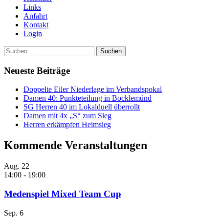
Links
Anfahrt
Kontakt
Login
Suchen
nach:
Neueste Beiträge
Doppelte Eiler Niederlage im Verbandspokal
Damen 40: Punkteteilung in Bocklemünd
SG Herren 40 im Lokalduell überrollt
Damen mit 4x „S“ zum Sieg
Herren erkämpfen Heimsieg
Kommende Veranstaltungen
Aug.
22
14:00
-
19:00
Medenspiel Mixed Team Cup
Sep.
6