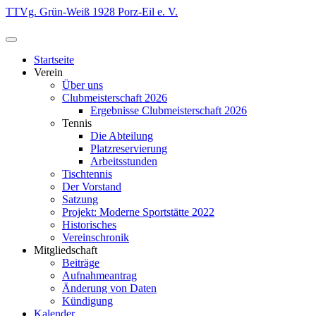
Zum
TTVg. Grün-Weiß 1928 Porz-Eil e. V.
Inhalt
springen
Startseite
Verein
Über uns
Clubmeisterschaft 2026
Ergebnisse Clubmeisterschaft 2026
Tennis
Die Abteilung
Platzreservierung
Arbeitsstunden
Tischtennis
Der Vorstand
Satzung
Projekt: Moderne Sportstätte 2022
Historisches
Vereinschronik
Mitgliedschaft
Beiträge
Aufnahmeantrag
Änderung von Daten
Kündigung
Kalender