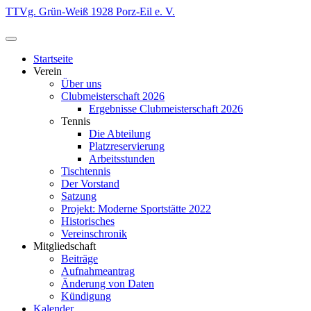
Zum
TTVg. Grün-Weiß 1928 Porz-Eil e. V.
Inhalt
springen
Startseite
Verein
Über uns
Clubmeisterschaft 2026
Ergebnisse Clubmeisterschaft 2026
Tennis
Die Abteilung
Platzreservierung
Arbeitsstunden
Tischtennis
Der Vorstand
Satzung
Projekt: Moderne Sportstätte 2022
Historisches
Vereinschronik
Mitgliedschaft
Beiträge
Aufnahmeantrag
Änderung von Daten
Kündigung
Kalender