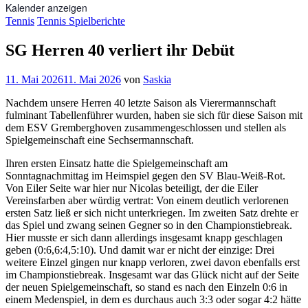
Kalender anzeigen
Tennis
Tennis Spielberichte
SG Herren 40 verliert ihr Debüt
11. Mai 2026
11. Mai 2026
von
Saskia
Nachdem unsere Herren 40 letzte Saison als Vierermannschaft
fulminant Tabellenführer wurden, haben sie sich für diese Saison mit
dem ESV Gremberghoven zusammengeschlossen und stellen als
Spielgemeinschaft eine Sechsermannschaft.
Ihren ersten Einsatz hatte die Spielgemeinschaft am
Sonntagnachmittag im Heimspiel gegen den SV Blau-Weiß-Rot.
Von Eiler Seite war hier nur Nicolas beteiligt, der die Eiler
Vereinsfarben aber würdig vertrat: Von einem deutlich verlorenen
ersten Satz ließ er sich nicht unterkriegen. Im zweiten Satz drehte er
das Spiel und zwang seinen Gegner so in den Championstiebreak.
Hier musste er sich dann allerdings insgesamt knapp geschlagen
geben (0:6,6:4,5:10). Und damit war er nicht der einzige: Drei
weitere Einzel gingen nur knapp verloren, zwei davon ebenfalls erst
im Championstiebreak. Insgesamt war das Glück nicht auf der Seite
der neuen Spielgemeinschaft, so stand es nach den Einzeln 0:6 in
einem Medenspiel, in dem es durchaus auch 3:3 oder sogar 4:2 hätte