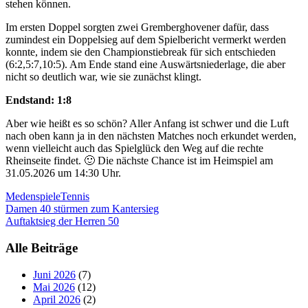
stehen können.
Im ersten Doppel sorgten zwei Gremberghovener dafür, dass
zumindest ein Doppelsieg auf dem Spielbericht vermerkt werden
konnte, indem sie den Championstiebreak für sich entschieden
(6:2,5:7,10:5). Am Ende stand eine Auswärtsniederlage, die aber
nicht so deutlich war, wie sie zunächst klingt.
Endstand: 1:8
Aber wie heißt es so schön? Aller Anfang ist schwer und die Luft
nach oben kann ja in den nächsten Matches noch erkundet werden,
wenn vielleicht auch das Spielglück den Weg auf die rechte
Rheinseite findet. 🙂 Die nächste Chance ist im Heimspiel am
31.05.2026 um 14:30 Uhr.
Medenspiele
Tennis
Beitragsnavigation
Damen 40 stürmen zum Kantersieg
Auftaktsieg der Herren 50
Alle Beiträge
Juni 2026
(7)
Mai 2026
(12)
April 2026
(2)