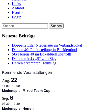
Links
Anfahrt
Kontakt
Login
Suchen
nach:
Neueste Beiträge
Doppelte Eiler Niederlage im Verbandspokal
Damen 40: Punkteteilung in Bocklemünd
SG Herren 40 im Lokalduell überrollt
Damen mit 4x „S“ zum Sieg
Herren erkämpfen Heimsieg
Kommende Veranstaltungen
22
Aug.
14:00
-
19:00
Medenspiel Mixed Team Cup
6
Sep.
08:30
-
13:30
Medenspiel Herren