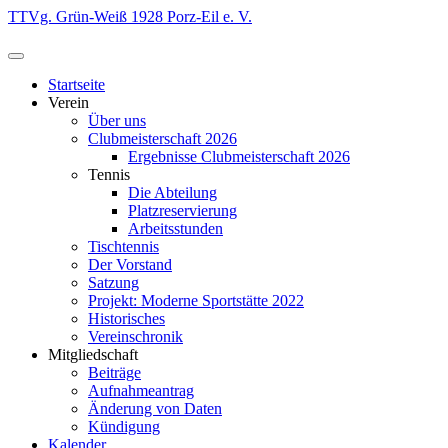
Zum
TTVg. Grün-Weiß 1928 Porz-Eil e. V.
Inhalt
springen
Startseite
Verein
Über uns
Clubmeisterschaft 2026
Ergebnisse Clubmeisterschaft 2026
Tennis
Die Abteilung
Platzreservierung
Arbeitsstunden
Tischtennis
Der Vorstand
Satzung
Projekt: Moderne Sportstätte 2022
Historisches
Vereinschronik
Mitgliedschaft
Beiträge
Aufnahmeantrag
Änderung von Daten
Kündigung
Kalender