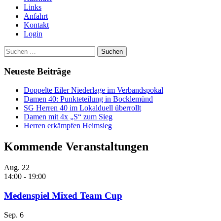
Links
Anfahrt
Kontakt
Login
Suchen
nach:
Neueste Beiträge
Doppelte Eiler Niederlage im Verbandspokal
Damen 40: Punkteteilung in Bocklemünd
SG Herren 40 im Lokalduell überrollt
Damen mit 4x „S“ zum Sieg
Herren erkämpfen Heimsieg
Kommende Veranstaltungen
Aug.
22
14:00
-
19:00
Medenspiel Mixed Team Cup
Sep.
6