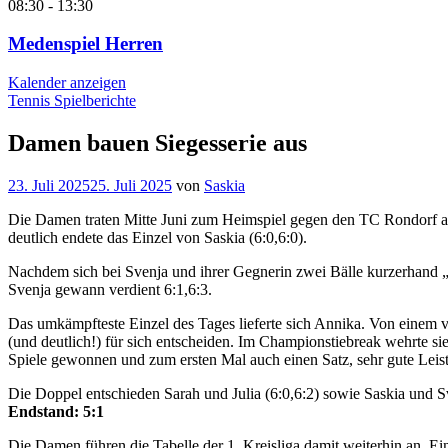
08:30
-
13:30
Medenspiel Herren
Kalender anzeigen
Tennis Spielberichte
Damen bauen Siegesserie aus
23. Juli 2025
25. Juli 2025
von
Saskia
Die Damen traten Mitte Juni zum Heimspiel gegen den TC Rondorf an.
deutlich endete das Einzel von Saskia (6:0,6:0).
Nachdem sich bei Svenja und ihrer Gegnerin zwei Bälle kurzerhand „na
Svenja gewann verdient 6:1,6:3.
Das umkämpfteste Einzel des Tages lieferte sich Annika. Von einem ve
(und deutlich!) für sich entscheiden. Im Championstiebreak wehrte si
Spiele gewonnen und zum ersten Mal auch einen Satz, sehr gute Leis
Die Doppel entschieden Sarah und Julia (6:0,6:2) sowie Saskia und S
Endstand: 5:1
Die Damen führen die Tabelle der 1. Kreisliga damit weiterhin an. Ei