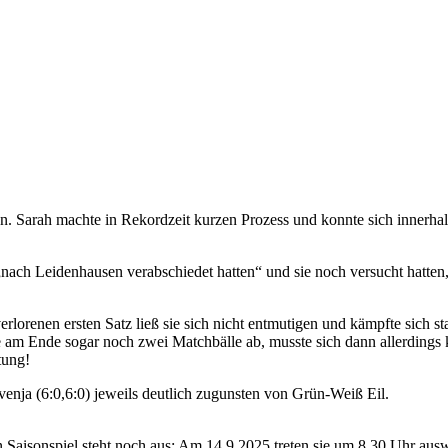
 Sarah machte in Rekordzeit kurzen Prozess und konnte sich innerhalb 
ch Leidenhausen verabschiedet hatten“ und sie noch versucht hatten, s
rlorenen ersten Satz ließ sie sich nicht entmutigen und kämpfte sich s
e am Ende sogar noch zwei Matchbälle ab, musste sich dann allerdings 
tung!
venja (6:0,6:0) jeweils deutlich zugunsten von Grün-Weiß Eil.
n Saisonspiel steht noch aus: Am 14.9.2025 treten sie um 8.30 Uhr aus