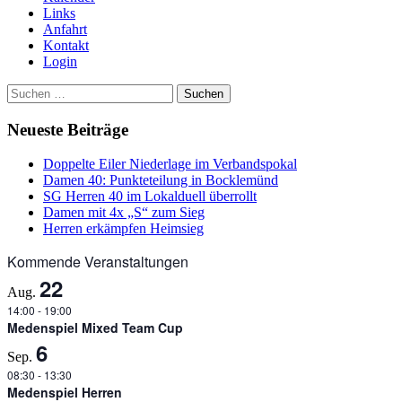
Links
Anfahrt
Kontakt
Login
Suchen
nach:
Neueste Beiträge
Doppelte Eiler Niederlage im Verbandspokal
Damen 40: Punkteteilung in Bocklemünd
SG Herren 40 im Lokalduell überrollt
Damen mit 4x „S“ zum Sieg
Herren erkämpfen Heimsieg
Kommende Veranstaltungen
22
Aug.
14:00
-
19:00
Medenspiel Mixed Team Cup
6
Sep.
08:30
-
13:30
Medenspiel Herren