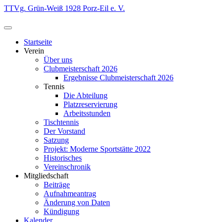
Zum
TTVg. Grün-Weiß 1928 Porz-Eil e. V.
Inhalt
springen
Startseite
Verein
Über uns
Clubmeisterschaft 2026
Ergebnisse Clubmeisterschaft 2026
Tennis
Die Abteilung
Platzreservierung
Arbeitsstunden
Tischtennis
Der Vorstand
Satzung
Projekt: Moderne Sportstätte 2022
Historisches
Vereinschronik
Mitgliedschaft
Beiträge
Aufnahmeantrag
Änderung von Daten
Kündigung
Kalender