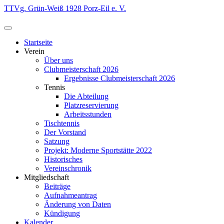
Zum
TTVg. Grün-Weiß 1928 Porz-Eil e. V.
Inhalt
springen
Startseite
Verein
Über uns
Clubmeisterschaft 2026
Ergebnisse Clubmeisterschaft 2026
Tennis
Die Abteilung
Platzreservierung
Arbeitsstunden
Tischtennis
Der Vorstand
Satzung
Projekt: Moderne Sportstätte 2022
Historisches
Vereinschronik
Mitgliedschaft
Beiträge
Aufnahmeantrag
Änderung von Daten
Kündigung
Kalender