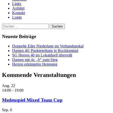
Links
Anfahrt
Kontakt
Login
Suchen
nach:
Neueste Beiträge
Doppelte Eiler Niederlage im Verbandspokal
Damen 40: Punkteteilung in Bocklemünd
SG Herren 40 im Lokalduell überrollt
Damen mit 4x „S“ zum Sieg
Herren erkämpfen Heimsieg
Kommende Veranstaltungen
Aug.
22
14:00
-
19:00
Medenspiel Mixed Team Cup
Sep.
6