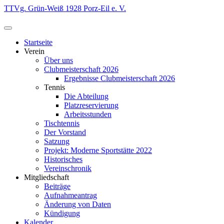
Zum
TTVg. Grün-Weiß 1928 Porz-Eil e. V.
Inhalt
springen
Startseite
Verein
Über uns
Clubmeisterschaft 2026
Ergebnisse Clubmeisterschaft 2026
Tennis
Die Abteilung
Platzreservierung
Arbeitsstunden
Tischtennis
Der Vorstand
Satzung
Projekt: Moderne Sportstätte 2022
Historisches
Vereinschronik
Mitgliedschaft
Beiträge
Aufnahmeantrag
Änderung von Daten
Kündigung
Kalender