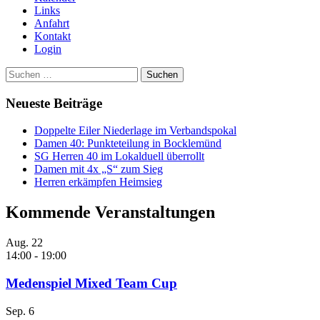
Links
Anfahrt
Kontakt
Login
Suchen
nach:
Neueste Beiträge
Doppelte Eiler Niederlage im Verbandspokal
Damen 40: Punkteteilung in Bocklemünd
SG Herren 40 im Lokalduell überrollt
Damen mit 4x „S“ zum Sieg
Herren erkämpfen Heimsieg
Kommende Veranstaltungen
Aug.
22
14:00
-
19:00
Medenspiel Mixed Team Cup
Sep.
6