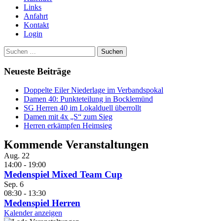
Links
Anfahrt
Kontakt
Login
Suchen
nach:
Neueste Beiträge
Doppelte Eiler Niederlage im Verbandspokal
Damen 40: Punkteteilung in Bocklemünd
SG Herren 40 im Lokalduell überrollt
Damen mit 4x „S“ zum Sieg
Herren erkämpfen Heimsieg
Kommende Veranstaltungen
Aug.
22
14:00
-
19:00
Medenspiel Mixed Team Cup
Sep.
6
08:30
-
13:30
Medenspiel Herren
Kalender anzeigen