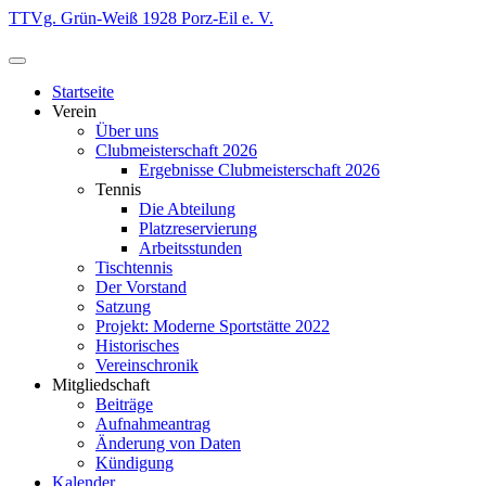
Zum
TTVg. Grün-Weiß 1928 Porz-Eil e. V.
Inhalt
springen
Startseite
Verein
Über uns
Clubmeisterschaft 2026
Ergebnisse Clubmeisterschaft 2026
Tennis
Die Abteilung
Platzreservierung
Arbeitsstunden
Tischtennis
Der Vorstand
Satzung
Projekt: Moderne Sportstätte 2022
Historisches
Vereinschronik
Mitgliedschaft
Beiträge
Aufnahmeantrag
Änderung von Daten
Kündigung
Kalender