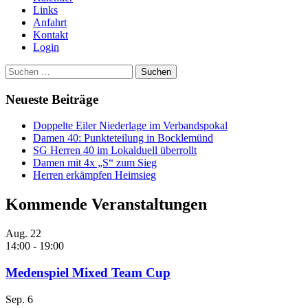
Links
Anfahrt
Kontakt
Login
Suchen
nach:
Neueste Beiträge
Doppelte Eiler Niederlage im Verbandspokal
Damen 40: Punkteteilung in Bocklemünd
SG Herren 40 im Lokalduell überrollt
Damen mit 4x „S“ zum Sieg
Herren erkämpfen Heimsieg
Kommende Veranstaltungen
Aug.
22
14:00
-
19:00
Medenspiel Mixed Team Cup
Sep.
6