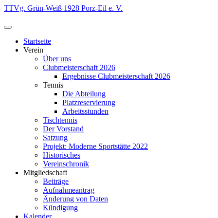
Zum
TTVg. Grün-Weiß 1928 Porz-Eil e. V.
Inhalt
springen
Startseite
Verein
Über uns
Clubmeisterschaft 2026
Ergebnisse Clubmeisterschaft 2026
Tennis
Die Abteilung
Platzreservierung
Arbeitsstunden
Tischtennis
Der Vorstand
Satzung
Projekt: Moderne Sportstätte 2022
Historisches
Vereinschronik
Mitgliedschaft
Beiträge
Aufnahmeantrag
Änderung von Daten
Kündigung
Kalender