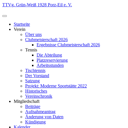
Zum
TTVg. Grün-Weiß 1928 Porz-Eil e. V.
Inhalt
springen
Startseite
Verein
Über uns
Clubmeisterschaft 2026
Ergebnisse Clubmeisterschaft 2026
Tennis
Die Abteilung
Platzreservierung
Arbeitsstunden
Tischtennis
Der Vorstand
Satzung
Projekt: Moderne Sportstätte 2022
Historisches
Vereinschronik
Mitgliedschaft
Beiträge
Aufnahmeantrag
Änderung von Daten
Kündigung
Kalender