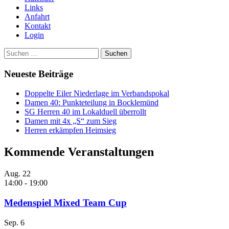
Links
Anfahrt
Kontakt
Login
Suchen
nach:
Neueste Beiträge
Doppelte Eiler Niederlage im Verbandspokal
Damen 40: Punkteteilung in Bocklemünd
SG Herren 40 im Lokalduell überrollt
Damen mit 4x „S“ zum Sieg
Herren erkämpfen Heimsieg
Kommende Veranstaltungen
Aug.
22
14:00
-
19:00
Medenspiel Mixed Team Cup
Sep.
6