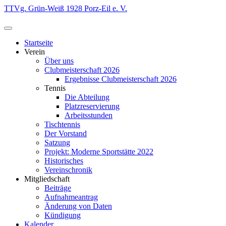
Zum
TTVg. Grün-Weiß 1928 Porz-Eil e. V.
Inhalt
springen
Startseite
Verein
Über uns
Clubmeisterschaft 2026
Ergebnisse Clubmeisterschaft 2026
Tennis
Die Abteilung
Platzreservierung
Arbeitsstunden
Tischtennis
Der Vorstand
Satzung
Projekt: Moderne Sportstätte 2022
Historisches
Vereinschronik
Mitgliedschaft
Beiträge
Aufnahmeantrag
Änderung von Daten
Kündigung
Kalender