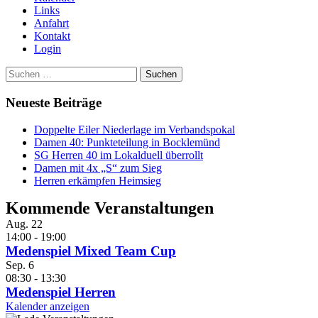
Links
Anfahrt
Kontakt
Login
Suchen
nach:
Neueste Beiträge
Doppelte Eiler Niederlage im Verbandspokal
Damen 40: Punkteteilung in Bocklemünd
SG Herren 40 im Lokalduell überrollt
Damen mit 4x „S“ zum Sieg
Herren erkämpfen Heimsieg
Kommende Veranstaltungen
Aug.
22
14:00
-
19:00
Medenspiel Mixed Team Cup
Sep.
6
08:30
-
13:30
Medenspiel Herren
Kalender anzeigen